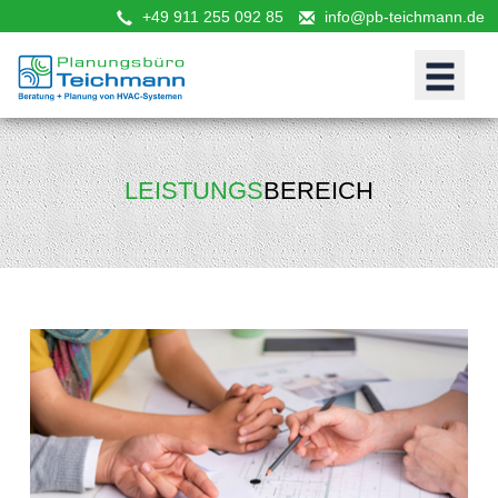
+49 911 255 092 85
info@pb-teichmann.de
LEISTUNGS
BEREICH